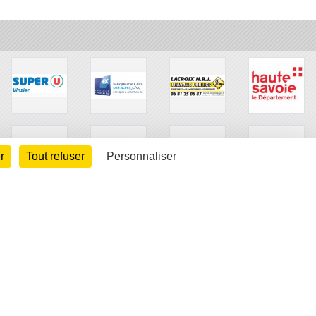
r
Tout refuser
Personnaliser
arte cookies
Gestion des cookies
s légales
Signaler un contenu inapproprié