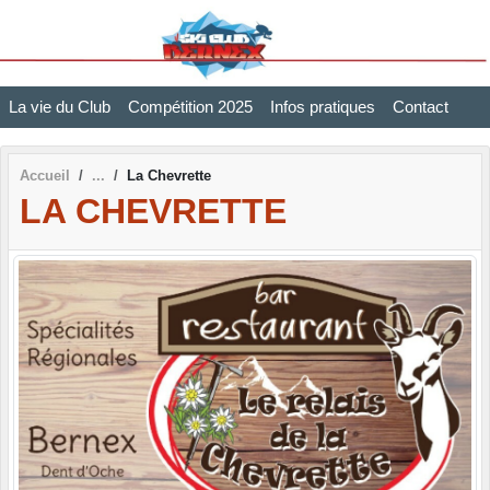
Panneau de gestion des cookies
La vie du Club
Compétition 2025
Infos pratiques
Contact
Accueil
La Chevrette
LA CHEVRETTE