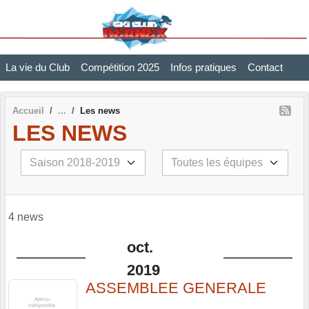
Panneau de gestion des cookies
La vie du Club
Compétition 2025
Infos pratiques
Contact
Accueil
Les news
LES NEWS
4 news
oct.
2019
ASSEMBLEE GENERALE