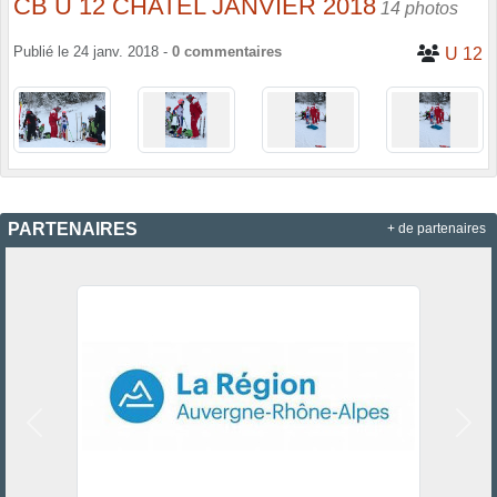
CB U 12 CHATEL JANVIER 2018
14 photos
Publié le
24 janv. 2018
-
0
commentaires
U 12
PARTENAIRES
+ de partenaires
Précedent
Suiv