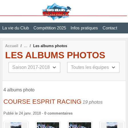
Panneau de gestion des cookies
La vie du Club
Compétition 2025
Infos pratiques
Contact
Accueil
Les albums photos
LES ALBUMS PHOTOS
4 albums photo
COURSE ESPRIT RACING
19 photos
Publié le
24 janv. 2018
-
0
commentaires