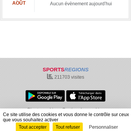
AOÛT
Aucun évènement aujourd'hui
SPORTS
REGIONS
211703
visites
Charte cookies
Gestion des cookies
Ce site utilise des cookies et vous donne le contrôle sur ceux
Informations légales
Signaler un contenu inapproprié
que vous souhaitez activer
Tout accepter
Tout refuser
Personnaliser
Envie de participer ?
Connexion